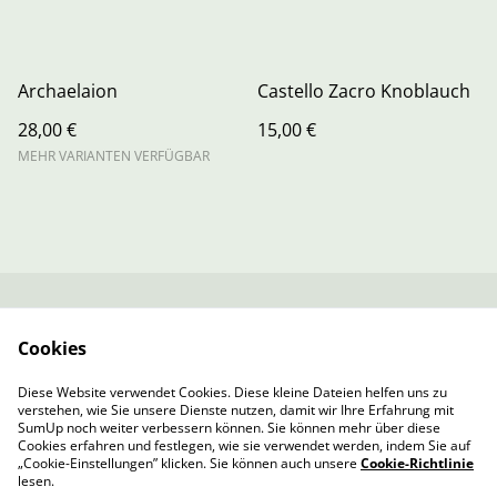
Archaelaion
Castello Zacro Knoblauch
28,00 €
15,00 €
MEHR VARIANTEN VERFÜGBAR
Kontaktieren Sie uns
Rechtliche
Cookies
Bestimmungen
Datenschutzbestimm
Cookie-Richtlinie
Diese Website verwendet Cookies. Diese kleine Dateien helfen uns zu
ungen von SumUp
verstehen, wie Sie unsere Dienste nutzen, damit wir Ihre Erfahrung mit
Impressum
SumUp noch weiter verbessern können. Sie können mehr über diese
Cookies erfahren und festlegen, wie sie verwendet werden, indem Sie auf
„Cookie-Einstellungen” klicken. Sie können auch unsere
Cookie-Richtlinie
lesen.