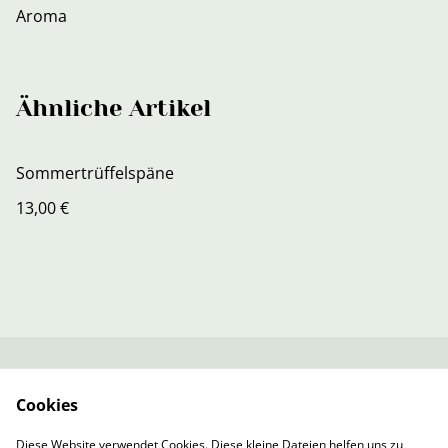
Aroma
Ähnliche Artikel
Sommertrüffelspäne
13,00 €
Kontaktieren Sie uns
Rechtliche
Cookies
Bestimmungen
Datenschutzbestimm
Cookie-Richtlinie
Diese Website verwendet Cookies. Diese kleine Dateien helfen uns zu